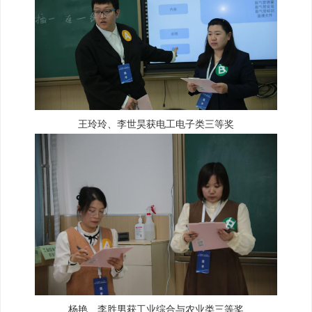
王玲玲、李世昊获电工电子类三等奖
杨艳、李胜男获工业综合与农业类三等奖