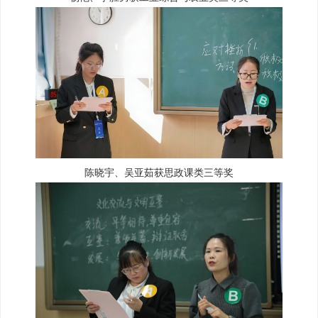
陈晓宇、吴亚茹获思政课类三等奖