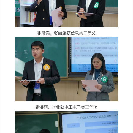
张彦美、张丽媛获信息类二等奖
霍洪丽、李壮获电工电子类三等奖