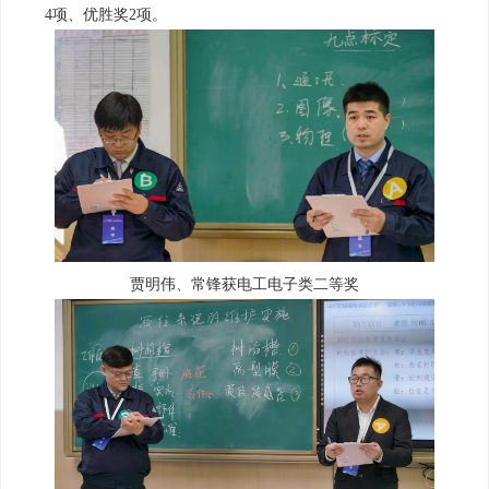
4项、优胜奖2项。
贾明伟、常锋获电工电子类二等奖