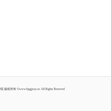
有 ©www.bjqgjsxy.cn. All Rights Reserved