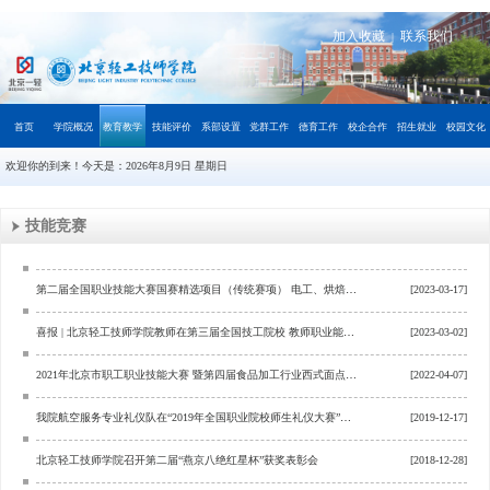
加入收藏
联系我们
|
首页
学院概况
教育教学
技能评价
系部设置
党群工作
德育工作
校企合作
招生就业
校园文化
欢迎你的到来！今天是：
2026年8月9日 星期日
技能竞赛
第二届全国职业技能大赛国赛精选项目（传统赛项） 电工、烘焙项目北京市选拔赛报名通知
[2023-03-17]
喜报 | 北京轻工技师学院教师在第三届全国技工院校 教师职业能力大赛决赛中获得佳绩！
[2023-03-02]
2021年北京市职工职业技能大赛 暨第四届食品加工行业西式面点师竞赛圆满落幕
[2022-04-07]
我院航空服务专业礼仪队在“2019年全国职业院校师生礼仪大赛”勇创佳绩
[2019-12-17]
北京轻工技师学院召开第二届“燕京八绝红星杯”获奖表彰会
[2018-12-28]