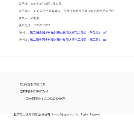
公示期：2024年3月18日-3月22日。
公示期内，如对公示结果有异议，可通过参赛选手单位向竞赛组委会反映。
联系人：刘北北
联系电话：13910519953
附件1：
第二届全国乡村振兴职业技能大赛电工项目（学生组）.pdf
附件2：
第二届全国乡村振兴职业技能大赛电工项目（职工组）.pdf
联系我们
|
学院信箱
京ICP备18031082号-2
京公网安备 11010602040086号
北京轻工技师学院 版权所有 ©www.bjqgjsxy.cn. All Rights Reserved