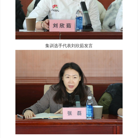
集训选手代表刘欣茹发言